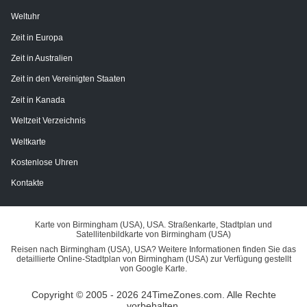
Weltuhr
Zeit in Europa
Zeit in Australien
Zeit in den Vereinigten Staaten
Zeit in Kanada
Weltzeit Verzeichnis
Weltkarte
Kostenlose Uhren
Kontakte
Karte von Birmingham (USA), USA. Straßenkarte, Stadtplan und
Satellitenbildkarte von Birmingham (USA)
Reisen nach Birmingham (USA), USA? Weitere Informationen finden Sie das
detaillierte Online-Stadtplan von Birmingham (USA) zur Verfügung gestellt
von Google Karte.
Copyright © 2005 - 2026 24TimeZones.com.
Alle Rechte
vorbehalten.