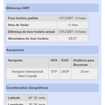
Diferença GMT
Fuso horário padrão:
UTC/GMT +2 horas
Hora de Verão:
+1 hora
Diferença de fuso horário actual:
UTC/GMT +3 horas
Abreviatura do fuso horário:
EEST
Aeroportos
Aeroporto
IATA
ICAO
Distância para
Bucareste
Aeroporto Internacional
OTP
LROP
15 km
Henri Coandă
Coordenadas Geográficas
Latitude:
44° 26' norte
Longitude:
26° 06' leste