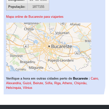
População:
1877155
Mapa online de Bucareste para viajantes
Verifique a hora em outras cidades perto de
Bucareste
:
Cairo
,
Alexandria
,
Guizé
,
Beirute
,
Sófia
,
Riga
,
Athens
,
Chişinău
,
Helsínquia
,
Vilnius