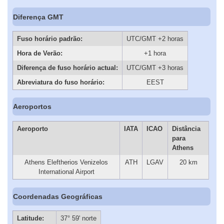
Diferença GMT
Fuso horário padrão:
UTC/GMT +2 horas
Hora de Verão:
+1 hora
Diferença de fuso horário actual:
UTC/GMT +3 horas
Abreviatura do fuso horário:
EEST
Aeroportos
Aeroporto
IATA
ICAO
Distância
para
Athens
Athens Eleftherios Venizelos
ATH
LGAV
20 km
International Airport
Coordenadas Geográficas
Latitude:
37° 59' norte