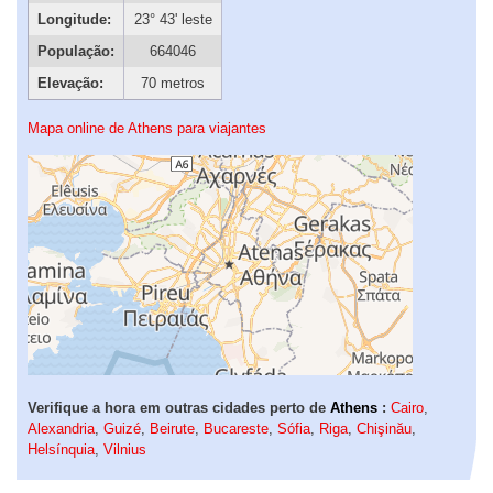
Longitude:
23° 43' leste
População:
664046
Elevação:
70 metros
Mapa online de Athens para viajantes
Verifique a hora em outras cidades perto de
Athens
:
Cairo
,
Alexandria
,
Guizé
,
Beirute
,
Bucareste
,
Sófia
,
Riga
,
Chişinău
,
Helsínquia
,
Vilnius