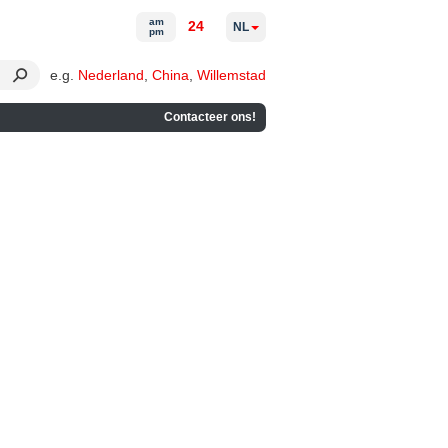
am
24
NL
pm
e.g.
Nederland
,
China
,
Willemstad
Contacteer ons!