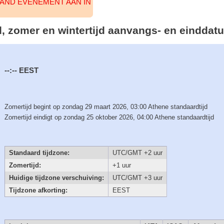
AAND EVENEMENT AAN IN
jd, zomer en wintertijd aanvangs- en einddat
--:--
EEST
Zomertijd begint op zondag 29 maart 2026, 03:00 Athene standaardtijd
Zomertijd eindigt op zondag 25 oktober 2026, 04:00 Athene standaardtijd
Standaard tijdzone:
UTC/GMT +2 uur
Zomertijd:
+1 uur
Huidige tijdzone verschuiving:
UTC/GMT +3 uur
Tijdzone afkorting:
EEST