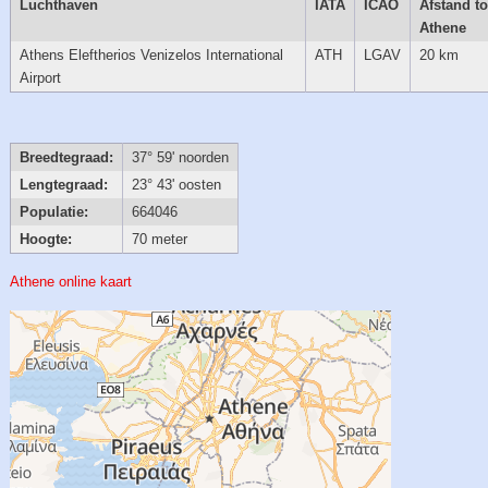
Luchthaven
IATA
ICAO
Afstand to
Athene
Athens Eleftherios Venizelos International
ATH
LGAV
20 km
Airport
Breedtegraad:
37° 59' noorden
Lengtegraad:
23° 43' oosten
Populatie:
664046
Hoogte:
70 meter
Athene online kaart