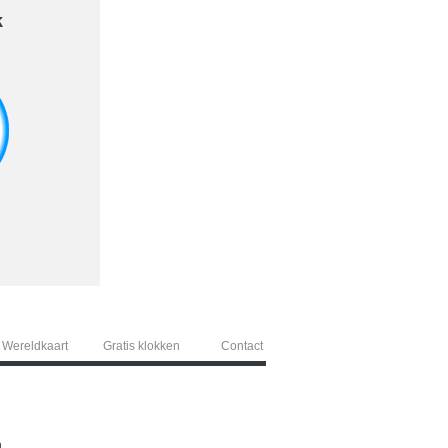
k
Wereldkaart
Gratis klokken
Contact
.