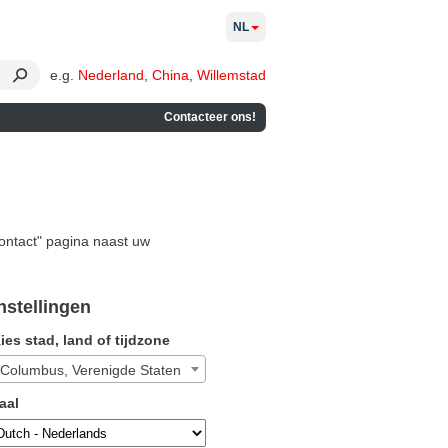
NL
e.g.
Nederland
,
China
,
Willemstad
Contacteer ons!
ontact" pagina naast uw
nstellingen
ies stad, land of tijdzone
Columbus, Verenigde Staten
aal