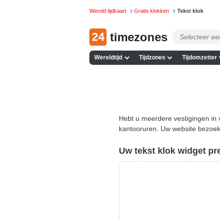
Wereld tijdkaart
Gratis klokken
Tekst klok
24
timezones
Wereldtijd
Tijdzones
Tijdomzetter
Hebt u meerdere vestigingen in
kantooruren. Uw website bezoeke
Uw tekst klok widget pr