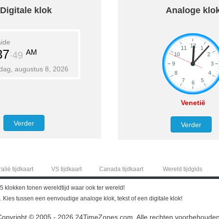
Digitale klok
Analoge klo
aide
37
AM
49
dag, augustus 8, 2026
Venetië
Verder
Verder
alië tijdkaart
VS tijdkaart
Canada tijdkaart
Wereld tijdgids
5 klokken tonen wereldtijd waar ook ter wereld!
g. Kies tussen een eenvoudige analoge klok, tekst of een digitale klok!
Copyright © 2005 - 2026 24TimeZones.com.
Alle rechten voorbehouden