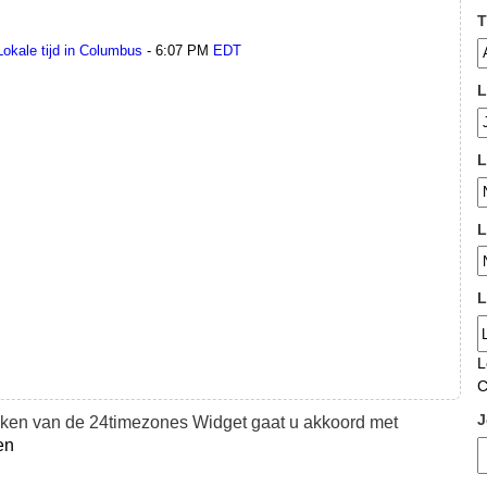
T
L
L
L
L
L
C
J
uiken van de 24timezones Widget gaat u akkoord met
en