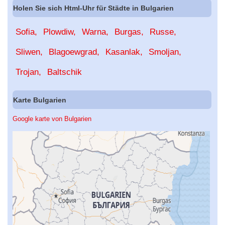
Holen Sie sich Html-Uhr für Städte in Bulgarien
Sofia
Plowdiw
Warna
Burgas
Russe
Sliwen
Blagoewgrad
Kasanlak
Smoljan
Trojan
Baltschik
Karte Bulgarien
Google karte von Bulgarien