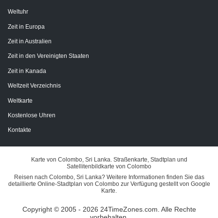
Weltuhr
Zeit in Europa
Zeit in Australien
Zeit in den Vereinigten Staaten
Zeit in Kanada
Weltzeit Verzeichnis
Weltkarte
Kostenlose Uhren
Kontakte
Karte von Colombo, Sri Lanka. Straßenkarte, Stadtplan und
Satellitenbildkarte von Colombo
Reisen nach Colombo, Sri Lanka? Weitere Informationen finden Sie das
detaillierte Online-Stadtplan von Colombo zur Verfügung gestellt von Google
Karte.
Copyright © 2005 - 2026 24TimeZones.com.
Alle Rechte
vorbehalten.