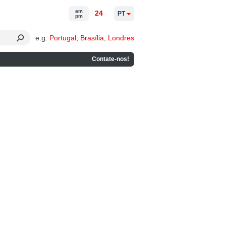
am
24
PT
pm
e.g.
Portugal
,
Brasília
,
Londres
Contate-nos!