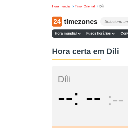
Hora mundial
Timor Oriental
Díli
24
timezones
Hora mundial
Fusos horários
Conv
Hora certa em Díli
Díli
--
--
--