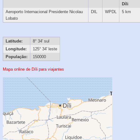
Díli
Aeroporto Internacional Presidente Nicolau
DIL
WPDL
5 km
Lobato
Latitude:
8° 34' sul
Longitude:
125° 34' leste
População:
150000
Mapa online de Díli para viajantes