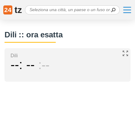
tz
24
Dili :: ora esatta
Dili
--
--
--