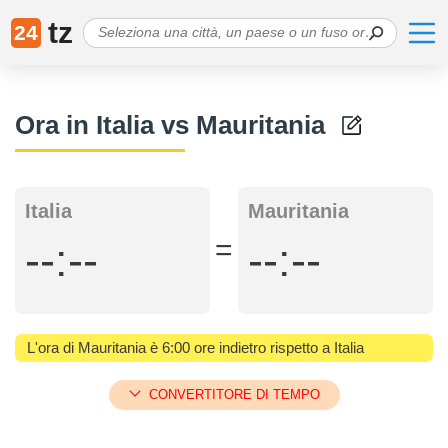
tz
24
Ora in Italia vs Mauritania
Italia
Mauritania
=
--:--
--:--
L'ora di Mauritania è 6:00 ore indietro rispetto a Italia
CONVERTITORE DI TEMPO