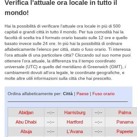
Verifica l’attuale ora locale in tutto il
mondo!
Hai la possibilità di verificare l’attuale ora locale in più di 500
capitali e grandi città in tutto il mondo. Per tua comodità hai la
facoltà di scelta tra il formato orario basato sulle 12 ore e quello
basato invece sulle 24 ore. In più hai la possibilità di ordinare
alfabeticamente l’elenco per città, stato o fuso orario. Ti interessa
l’ora attuale di una particolare città? Cliccando sul suo nome puoi
ottenere l’ora attuale, la differenza tra il tempo coordinato
universale (UTC) e quello del meridiano di Greenwich (GMT), i
cambiamenti dovuti all’ora legale, le coordinate geografiche, e
molte altre utili informazioni sulla città che hai prescelto.
Ordina alfabeticamente per:
Città
|
Paese
|
Fuso orario
Abidjan
--:--
Harrisburg
--:--
Palma
Abu Dhabi
--:--
Hartford
--:--
Panama
Abuja
--:--
L'Avana
--:--
Papeete