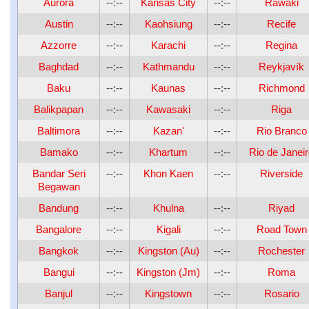
Aurora
--:--
Kansas City
--:--
Rawaki
Austin
--:--
Kaohsiung
--:--
Recife
Azzorre
--:--
Karachi
--:--
Regina
Baghdad
--:--
Kathmandu
--:--
Reykjavík
Baku
--:--
Kaunas
--:--
Richmond
Balikpapan
--:--
Kawasaki
--:--
Riga
Baltimora
--:--
Kazan'
--:--
Rio Branco
Bamako
--:--
Khartum
--:--
Rio de Janei
Bandar Seri
--:--
Khon Kaen
--:--
Riverside
Begawan
Bandung
--:--
Khulna
--:--
Riyad
Bangalore
--:--
Kigali
--:--
Road Town
Bangkok
--:--
Kingston (Au)
--:--
Rochester
Bangui
--:--
Kingston (Jm)
--:--
Roma
Banjul
--:--
Kingstown
--:--
Rosario