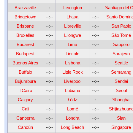
Brazzaville
--:--
Lexington
--:--
Santiago del C
Bridgetown
--:--
Lhasa
--:--
Santo Domin
Brisbane
--:--
Libreville
--:--
San Paolo
Bruxelles
--:--
Lilongwe
--:--
São Tomé
Bucarest
--:--
Lima
--:--
Sapporo
Budapest
--:--
Lincoln
--:--
Sarajevo
Buenos Aires
--:--
Lisbona
--:--
Seattle
Buffalo
--:--
Little Rock
--:--
Semarang
Bujumbura
--:--
Liverpool
--:--
Sendai
Il Cairo
--:--
Lubiana
--:--
Seoul
Calgary
--:--
Łódź
--:--
Shanghai
Cali
--:--
Lomé
--:--
Shijiazhuan
Canberra
--:--
Londra
--:--
Sian
Cancún
--:--
Long Beach
--:--
Singapore