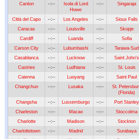
Canton
--:--
Isola di Lord
--:--
Singaraja
Howe
Città del Capo
--:--
Los Angeles
--:--
Sioux Falls
Caracas
--:--
Louisville
--:--
Skopje
Cardiff
--:--
Luanda
--:--
Sofia
Carson City
--:--
Lubumbashi
--:--
Tarawa-Sud
Casablanca
--:--
Lucknow
--:--
Saint John's
Castries
--:--
Ludhiana
--:--
St. Louis
Caienna
--:--
Luoyang
--:--
Saint Paul
Changchun
--:--
Lusaka
--:--
St. Petersbu
(Florida)
Changsha
--:--
Lussemburgo
--:--
Port Stanley
Charleston
--:--
Macao
--:--
Stoccolma
Charlotte
--:--
Madison
--:--
Stockton
Charlottetown
--:--
Madrid
--:--
Surabaya