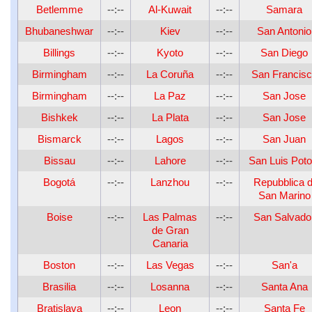
Betlemme
--:--
Al-Kuwait
--:--
Samara
Bhubaneshwar
--:--
Kiev
--:--
San Antonio
Billings
--:--
Kyoto
--:--
San Diego
Birmingham
--:--
La Coruña
--:--
San Francis
Birmingham
--:--
La Paz
--:--
San Jose
Bishkek
--:--
La Plata
--:--
San Jose
Bismarck
--:--
Lagos
--:--
San Juan
Bissau
--:--
Lahore
--:--
San Luis Poto
Bogotá
--:--
Lanzhou
--:--
Repubblica d
San Marino
Boise
--:--
Las Palmas
--:--
San Salvado
de Gran
Canaria
Boston
--:--
Las Vegas
--:--
San'a
Brasilia
--:--
Losanna
--:--
Santa Ana
Bratislava
--:--
Leon
--:--
Santa Fe