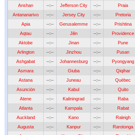
Anshan
--:--
Jefferson City
--:--
Praia
Antananarivo
--:--
Jersey City
--:--
Pretoria
Apia
--:--
Gerusalemme
--:--
Prishtina
Aqtau
--:--
Jilin
--:--
Providence
Aktobe
--:--
Jinan
--:--
Pune
Arlington
--:--
Jinzhou
--:--
Pusan
Ashgabat
--:--
Johannesburg
--:--
Pyongyang
Asmara
--:--
Giuba
--:--
Qiqihar
Astana
--:--
Juneau
--:--
Québec
Asunción
--:--
Kabul
--:--
Quito
Atene
--:--
Kaliningrad
--:--
Raba
Atlanta
--:--
Kampala
--:--
Rabat
Auckland
--:--
Kano
--:--
Raleigh
Augusta
--:--
Kanpur
--:--
Rarotonga