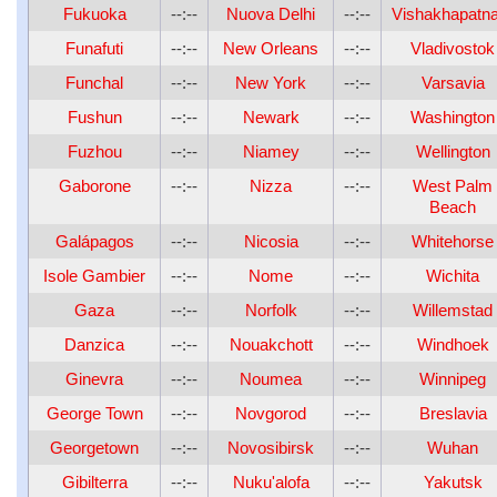
Fukuoka
--:--
Nuova Delhi
--:--
Vishakhapatn
Funafuti
--:--
New Orleans
--:--
Vladivostok
Funchal
--:--
New York
--:--
Varsavia
Fushun
--:--
Newark
--:--
Washington
Fuzhou
--:--
Niamey
--:--
Wellington
Gaborone
--:--
Nizza
--:--
West Palm
Beach
Galápagos
--:--
Nicosia
--:--
Whitehorse
Isole Gambier
--:--
Nome
--:--
Wichita
Gaza
--:--
Norfolk
--:--
Willemstad
Danzica
--:--
Nouakchott
--:--
Windhoek
Ginevra
--:--
Noumea
--:--
Winnipeg
George Town
--:--
Novgorod
--:--
Breslavia
Georgetown
--:--
Novosibirsk
--:--
Wuhan
Gibilterra
--:--
Nuku'alofa
--:--
Yakutsk