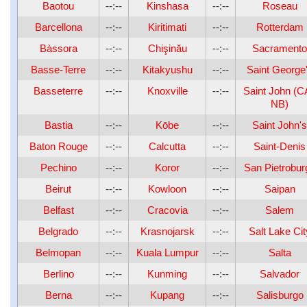
Baotou
--:--
Kinshasa
--:--
Roseau
Barcellona
--:--
Kiritimati
--:--
Rotterdam
Bàssora
--:--
Chişinău
--:--
Sacramento
Basse-Terre
--:--
Kitakyushu
--:--
Saint George
Basseterre
--:--
Knoxville
--:--
Saint John (C
NB)
Bastia
--:--
Kōbe
--:--
Saint John's
Baton Rouge
--:--
Calcutta
--:--
Saint-Denis
Pechino
--:--
Koror
--:--
San Pietrobur
Beirut
--:--
Kowloon
--:--
Saipan
Belfast
--:--
Cracovia
--:--
Salem
Belgrado
--:--
Krasnojarsk
--:--
Salt Lake Cit
Belmopan
--:--
Kuala Lumpur
--:--
Salta
Berlino
--:--
Kunming
--:--
Salvador
Berna
--:--
Kupang
--:--
Salisburgo