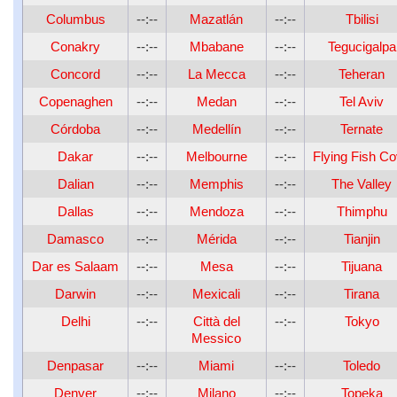
Columbus
--:--
Mazatlán
--:--
Tbilisi
Conakry
--:--
Mbabane
--:--
Tegucigalpa
Concord
--:--
La Mecca
--:--
Teheran
Copenaghen
--:--
Medan
--:--
Tel Aviv
Córdoba
--:--
Medellín
--:--
Ternate
Dakar
--:--
Melbourne
--:--
Flying Fish C
Dalian
--:--
Memphis
--:--
The Valley
Dallas
--:--
Mendoza
--:--
Thimphu
Damasco
--:--
Mérida
--:--
Tianjin
Dar es Salaam
--:--
Mesa
--:--
Tijuana
Darwin
--:--
Mexicali
--:--
Tirana
Delhi
--:--
Città del
--:--
Tokyo
Messico
Denpasar
--:--
Miami
--:--
Toledo
Denver
--:--
Milano
--:--
Topeka