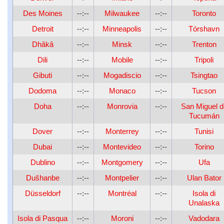
Des Moines
--:--
Milwaukee
--:--
Toronto
Detroit
--:--
Minneapolis
--:--
Tórshavn
Dhâkâ
--:--
Minsk
--:--
Trenton
Dili
--:--
Mobile
--:--
Tripoli
Gibuti
--:--
Mogadiscio
--:--
Tsingtao
Dodoma
--:--
Monaco
--:--
Tucson
Doha
--:--
Monrovia
--:--
San Miguel d
Tucumán
Dover
--:--
Monterrey
--:--
Tunisi
Dubai
--:--
Montevideo
--:--
Torino
Dublino
--:--
Montgomery
--:--
Ufa
Dušhanbe
--:--
Montpelier
--:--
Ulan Bator
Düsseldorf
--:--
Montréal
--:--
Isola di
Unalaska
Isola di Pasqua
--:--
Moroni
--:--
Vadodara