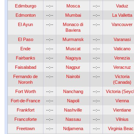
Edimburgo
--:--
Mosca
--:--
Vaduz
Edmonton
--:--
Mumbai
--:--
La Valletta
El Ayun
--:--
Monaco di
--:--
Vancouver
Baviera
El Paso
--:--
Murmansk
--:--
Varanasi
Ende
--:--
Muscat
--:--
Vaticano
Fairbanks
--:--
Nagoya
--:--
Venezia
Faisalabad
--:--
Nagpur
--:--
Veracruz
Fernando de
--:--
Nairobi
--:--
Victoria
Noronh
(Canada)
Fort Worth
--:--
Nanchang
--:--
Victoria (Seyc
Fort-de-France
--:--
Napoli
--:--
Vienna
Frankfort
--:--
Nashville
--:--
Vientiane
Francoforte
--:--
Nassau
--:--
Vilnius
Freetown
--:--
Ndjamena
--:--
Virginia Bea