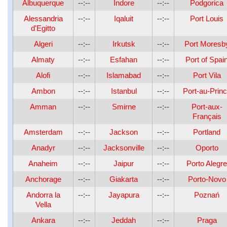
Albuquerque
--:--
Indore
--:--
Podgorica
Alessandria
--:--
Iqaluit
--:--
Port Louis
d'Egitto
Algeri
--:--
Irkutsk
--:--
Port Moresb
Almaty
--:--
Esfahan
--:--
Port of Spai
Alofi
--:--
Islamabad
--:--
Port Vila
Ambon
--:--
Istanbul
--:--
Port-au-Prin
Amman
--:--
Smirne
--:--
Port-aux-
Français
Amsterdam
--:--
Jackson
--:--
Portland
Anadyr
--:--
Jacksonville
--:--
Oporto
Anaheim
--:--
Jaipur
--:--
Porto Alegre
Anchorage
--:--
Giakarta
--:--
Porto-Novo
Andorra la
--:--
Jayapura
--:--
Poznań
Vella
Ankara
--:--
Jeddah
--:--
Praga