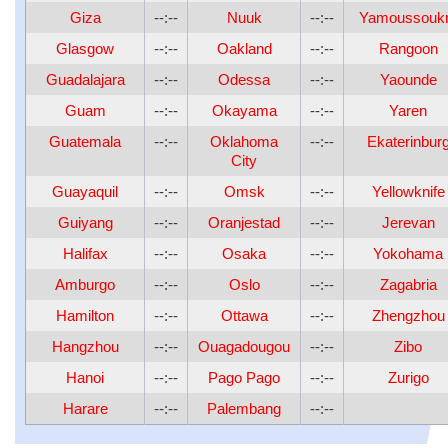
Giza
--:--
Nuuk
--:--
Yamoussouk
Glasgow
--:--
Oakland
--:--
Rangoon
Guadalajara
--:--
Odessa
--:--
Yaounde
Guam
--:--
Okayama
--:--
Yaren
Guatemala
--:--
Oklahoma
--:--
Ekaterinbur
City
Guayaquil
--:--
Omsk
--:--
Yellowknife
Guiyang
--:--
Oranjestad
--:--
Jerevan
Halifax
--:--
Osaka
--:--
Yokohama
Amburgo
--:--
Oslo
--:--
Zagabria
Hamilton
--:--
Ottawa
--:--
Zhengzhou
Hangzhou
--:--
Ouagadougou
--:--
Zibo
Hanoi
--:--
Pago Pago
--:--
Zurigo
Harare
--:--
Palembang
--:--