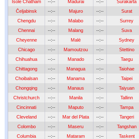
Isole Chatham
--:--
Madurai
--:--
Surakarta
Čeljabinsk
--:--
Majuro
--:--
Surat
Chengdu
--:--
Malabo
--:--
Surrey
Chennai
--:--
Malang
--:--
Suva
Cheyenne
--:--
Malé
--:--
Sydney
Chicago
--:--
Mamoutzou
--:--
Stettino
Chihuahua
--:--
Manado
--:--
Taegu
Chittagong
--:--
Managua
--:--
Taiohae
Choibalsan
--:--
Manama
--:--
Taipei
Chongqing
--:--
Manaus
--:--
Taiyuan
Christchurch
--:--
Manila
--:--
Tallinn
Cincinnati
--:--
Maputo
--:--
Tampa
Cleveland
--:--
Mar del Plata
--:--
Tangeri
Colombo
--:--
Maseru
--:--
Tangshan
Columbia
--:--
Mataram
--:--
Taskent