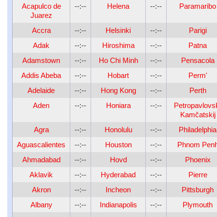
Acapulco de
--:--
Helena
--:--
Paramaribo
Juarez
Accra
--:--
Helsinki
--:--
Parigi
Adak
--:--
Hiroshima
--:--
Patna
Adamstown
--:--
Ho Chi Minh
--:--
Pensacola
Addis Abeba
--:--
Hobart
--:--
Perm'
Adelaide
--:--
Hong Kong
--:--
Perth
Aden
--:--
Honiara
--:--
Petropavlovs
Kamčatskij
Agra
--:--
Honolulu
--:--
Philadelphia
Aguascalientes
--:--
Houston
--:--
Phnom Pen
Ahmadabad
--:--
Hovd
--:--
Phoenix
Aklavik
--:--
Hyderabad
--:--
Pierre
Akron
--:--
Incheon
--:--
Pittsburgh
Albany
--:--
Indianapolis
--:--
Plymouth