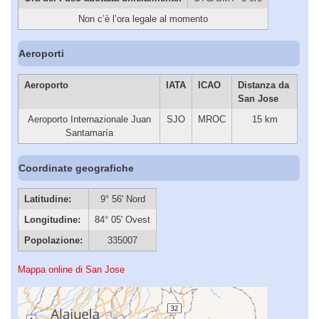
Non c’è l’ora legale al momento
Aeroporti
Aeroporto
IATA
ICAO
Distanza da
San Jose
Aeroporto Internazionale Juan
SJO
MROC
15 km
Santamaría
Coordinate geografiche
Latitudine:
9° 56' Nord
Longitudine:
84° 05' Ovest
Popolazione:
335007
Mappa online di San Jose