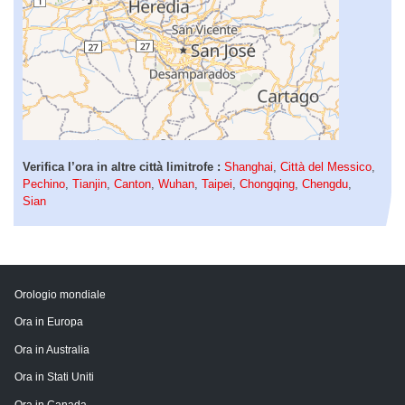
Verifica l’ora in altre città limitrofe :
Shanghai
,
Città del Messico
,
Pechino
,
Tianjin
,
Canton
,
Wuhan
,
Taipei
,
Chongqing
,
Chengdu
,
Sian
Orologio mondiale
Ora in Europa
Ora in Australia
Ora in Stati Uniti
Ora in Canada