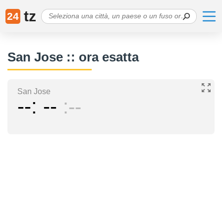
tz
24
San Jose :: ora esatta
San Jose
--
--
--