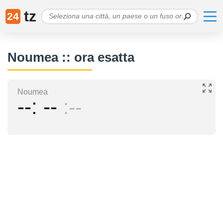
tz
24
Noumea :: ora esatta
Noumea
--
--
--