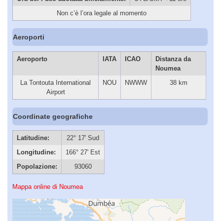
Non c’è l’ora legale al momento
Aeroporti
Aeroporto
IATA
ICAO
Distanza da
Noumea
La Tontouta International
NOU
NWWW
38 km
Airport
Coordinate geografiche
Latitudine:
22° 17' Sud
Longitudine:
166° 27' Est
Popolazione:
93060
Mappa online di Noumea