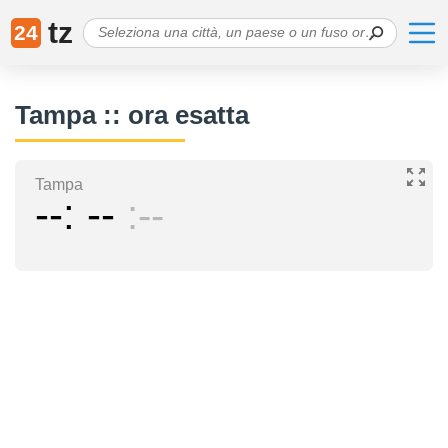
tz
24
Tampa :: ora esatta
Tampa
--
--
--