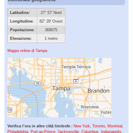
Latitudine:
27° 57' Nord
Longitudine:
82° 28' Ovest
Popolazione:
369075
Elevazione:
1 metro
Mappa online di Tampa
Verifica l’ora in altre città limitrofe :
New York
,
Toronto
,
Montréal
,
Philadelphia
,
Port-au-Prince
,
Jacksonville
,
Columbus
,
Indianapolis
,