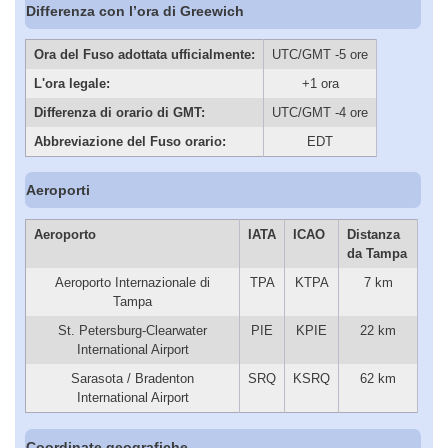
Differenza con l’ora di Greewich
Ora del Fuso adottata ufficialmente:
UTC/GMT -5 ore
L'ora legale:
+1 ora
Differenza di orario di GMT:
UTC/GMT -4 ore
Abbreviazione del Fuso orario:
EDT
Aeroporti
Aeroporto
IATA
ICAO
Distanza
da Tampa
Aeroporto Internazionale di
TPA
KTPA
7 km
Tampa
St. Petersburg-Clearwater
PIE
KPIE
22 km
International Airport
Sarasota / Bradenton
SRQ
KSRQ
62 km
International Airport
Coordinate geografiche