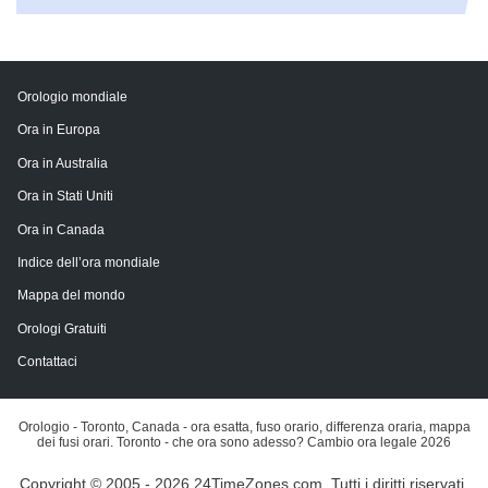
Orologio mondiale
Ora in Europa
Ora in Australia
Ora in Stati Uniti
Ora in Canada
Indice dell’ora mondiale
Mappa del mondo
Orologi Gratuiti
Contattaci
Orologio - Toronto, Canada - ora esatta, fuso orario, differenza oraria, mappa
dei fusi orari. Toronto - che ora sono adesso? Cambio ora legale 2026
Copyright © 2005 - 2026 24TimeZones.com.
Tutti i diritti riservati.