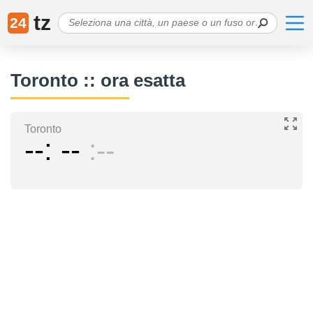
tz
24
Toronto :: ora esatta
Toronto
--
--
--