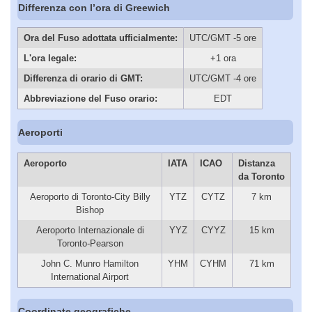
Differenza con l’ora di Greewich
Ora del Fuso adottata ufficialmente:
UTC/GMT -5 ore
L'ora legale:
+1 ora
Differenza di orario di GMT:
UTC/GMT -4 ore
Abbreviazione del Fuso orario:
EDT
Aeroporti
Aeroporto
IATA
ICAO
Distanza
da Toronto
Aeroporto di Toronto-City Billy
YTZ
CYTZ
7 km
Bishop
Aeroporto Internazionale di
YYZ
CYYZ
15 km
Toronto-Pearson
John C. Munro Hamilton
YHM
CYHM
71 km
International Airport
Coordinate geografiche