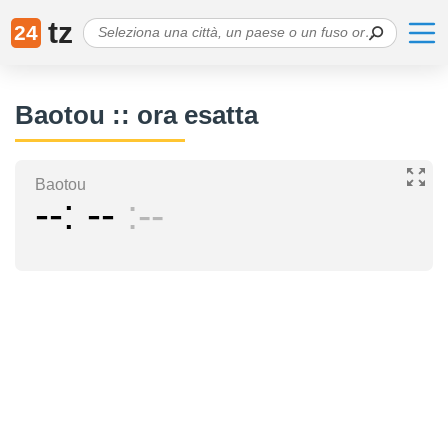
tz
24
Baotou :: ora esatta
Baotou
--
--
--