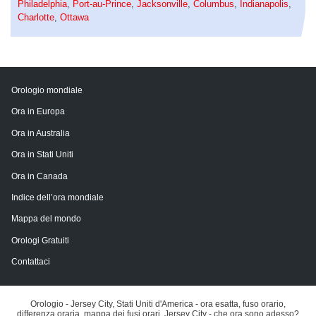
Philadelphia
,
Port-au-Prince
,
Jacksonville
,
Columbus
,
Indianapolis
,
Charlotte
,
Ottawa
Orologio mondiale
Ora in Europa
Ora in Australia
Ora in Stati Uniti
Ora in Canada
Indice dell’ora mondiale
Mappa del mondo
Orologi Gratuiti
Contattaci
Orologio - Jersey City, Stati Uniti d'America - ora esatta, fuso orario,
differenza oraria, mappa dei fusi orari. Jersey City - che ora sono adesso?