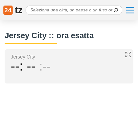
tz
24
Jersey City :: ora esatta
Jersey City
--
--
--