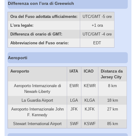
Differenza con l’ora di Greewich
Ora del Fuso adottata ufficialmente:
UTC/GMT -5 ore
L'ora legale:
+1 ora
Differenza di orario di GMT:
UTC/GMT -4 ore
Abbreviazione del Fuso orario:
EDT
Aeroporti
Aeroporto
IATA
ICAO
Distanza da
Jersey City
Aeroporto Internazionale di
EWR
KEWR
8 km
Newark-Liberty
La Guardia Airport
LGA
KLGA
18 km
Aeroporto Internazionale John
JFK
KJFK
27 km
F. Kennedy
Stewart International Airport
SWF
KSWF
85 km