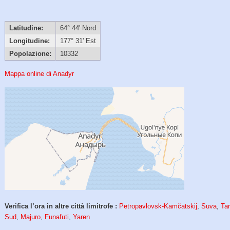
Latitudine:
64° 44' Nord
Longitudine:
177° 31' Est
Popolazione:
10332
Mappa online di Anadyr
Verifica l’ora in altre città limitrofe :
Petropavlovsk-Kamčatskij
,
Suva
,
Ta
Sud
,
Majuro
,
Funafuti
,
Yaren