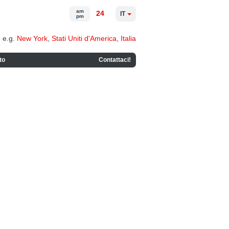
am
24
IT
pm
e.g.
New York
,
Stati Uniti d'America
,
Italia
to
Contattaci!