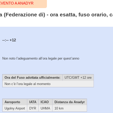
EVENTO A ANADYR
a (Federazione di) - ora esatta, fuso orario, 
--:--
+12
Non noto l’adeguamento all’ora legale per quest’anno
Ora del Fuso adottata ufficialmente:
UTC/GMT +12 ore
Non c’è l’ora legale al momento
Aeroporto
IATA
ICAO
Distanza da Anadyr
Ugolny Airport
DYR
UHMA
10 km