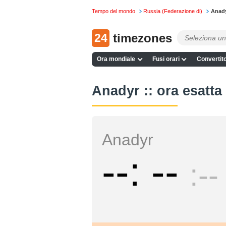
Tempo del mondo
Russia (Federazione di)
Anad
24
timezones
Ora mondiale
Fusi orari
Convertito
Anadyr :: ora esatta
Anadyr
--
--
--