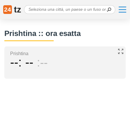
tz
24
Prishtina :: ora esatta
Prishtina
--
--
--