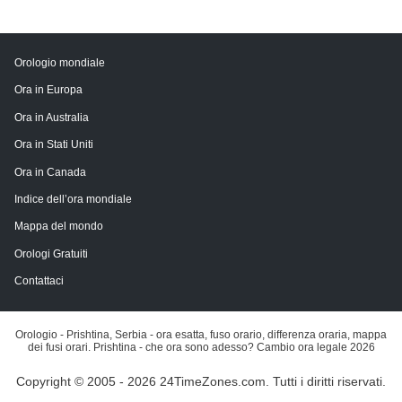
Orologio mondiale
Ora in Europa
Ora in Australia
Ora in Stati Uniti
Ora in Canada
Indice dell’ora mondiale
Mappa del mondo
Orologi Gratuiti
Contattaci
Orologio - Prishtina, Serbia - ora esatta, fuso orario, differenza oraria, mappa
dei fusi orari. Prishtina - che ora sono adesso? Cambio ora legale 2026
Copyright © 2005 - 2026 24TimeZones.com.
Tutti i diritti riservati.