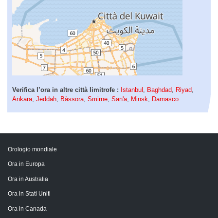
Verifica l’ora in altre città limitrofe :
Istanbul
,
Baghdad
,
Riyad
,
Ankara
,
Jeddah
,
Bàssora
,
Smirne
,
San'a
,
Minsk
,
Damasco
Orologio mondiale
Ora in Europa
Ora in Australia
Ora in Stati Uniti
Ora in Canada