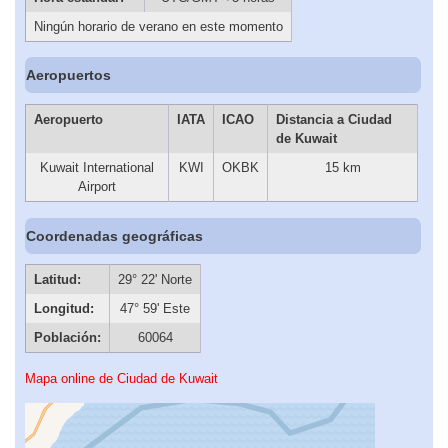
Ningún horario de verano en este momento
Aeropuertos
Aeropuerto
IATA
ICAO
Distancia a Ciudad
de Kuwait
Kuwait International
KWI
OKBK
15 km
Airport
Coordenadas geográficas
Latitud:
29° 22' Norte
Longitud:
47° 59' Este
Población:
60064
Mapa online de Ciudad de Kuwait