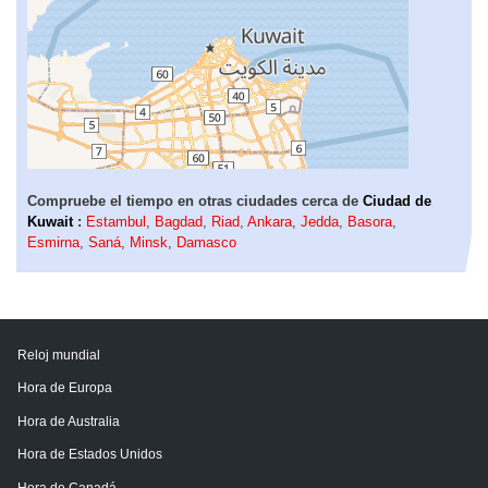
Compruebe el tiempo en otras ciudades cerca de
Ciudad de
Kuwait
:
Estambul
,
Bagdad
,
Riad
,
Ankara
,
Jedda
,
Basora
,
Esmirna
,
Saná
,
Minsk
,
Damasco
Reloj mundial
Hora de Europa
Hora de Australia
Hora de Estados Unidos
Hora de Canadá