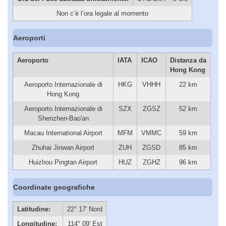
Non c’è l’ora legale al momento
Aeroporti
Aeroporto
IATA
ICAO
Distanza da
Hong Kong
Aeroporto Internazionale di
HKG
VHHH
22 km
Hong Kong
Aeroporto Internazionale di
SZX
ZGSZ
52 km
Shenzhen-Bao'an
Macau International Airport
MFM
VMMC
59 km
Zhuhai Jinwan Airport
ZUH
ZGSD
85 km
Huizhou Pingtan Airport
HUZ
ZGHZ
96 km
Coordinate geografiche
Latitudine:
22° 17' Nord
Longitudine:
114° 09' Est