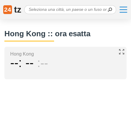
tz
24
Hong Kong :: ora esatta
Hong Kong
--
--
--