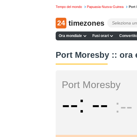
Tempo del mondo
Papuasia-Nuova-Guinea
Port
24
timezones
Ora mondiale
Fusi orari
Convertito
Port Moresby :: ora 
Port Moresby
--
--
--