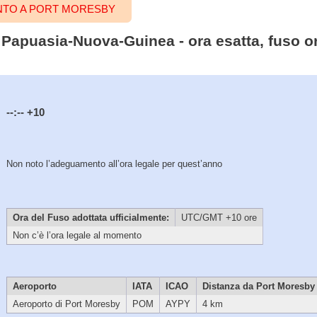
NTO A PORT MORESBY
 Papuasia-Nuova-Guinea - ora esatta, fuso o
--:--
+10
Non noto l’adeguamento all’ora legale per quest’anno
Ora del Fuso adottata ufficialmente:
UTC/GMT +10 ore
Non c’è l’ora legale al momento
Aeroporto
IATA
ICAO
Distanza da Port Moresby
Aeroporto di Port Moresby
POM
AYPY
4 km