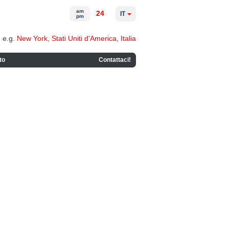
am
24
IT
pm
e.g.
New York
,
Stati Uniti d'America
,
Italia
to
Contattaci!