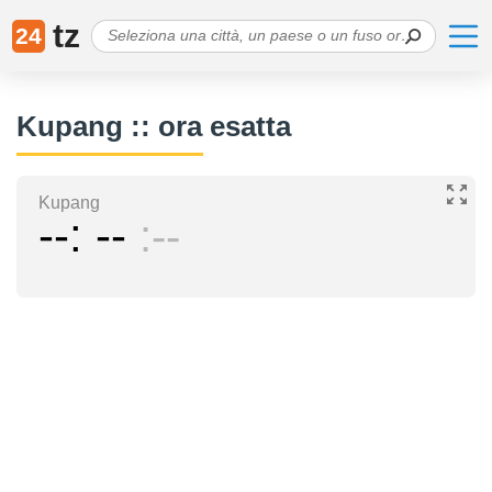
tz
24
Kupang :: ora esatta
Kupang
--
--
--