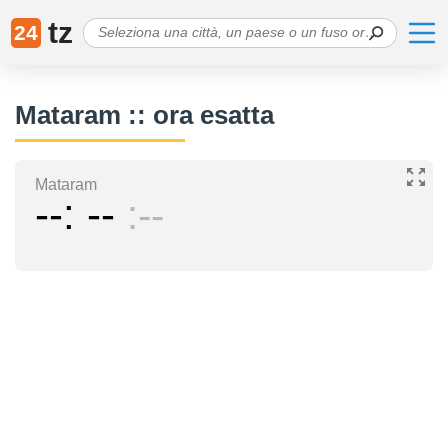
tz
24
Mataram :: ora esatta
Mataram
--
--
--