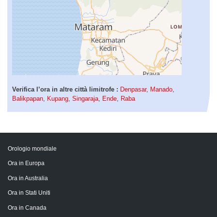
Verifica l’ora in altre città limitrofe :
Denpasar
,
Manado
,
Balikpapan
,
Kupang
,
Singaraja
,
Ende
,
Raba
Orologio mondiale
Ora in Europa
Ora in Australia
Ora in Stati Uniti
Ora in Canada