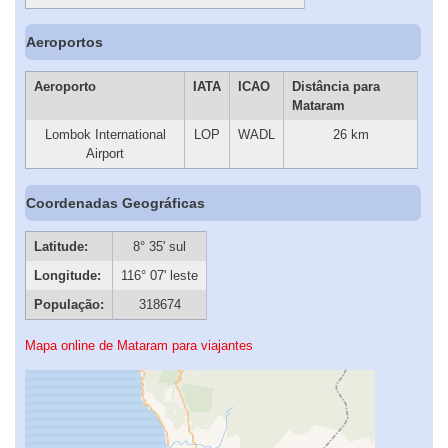
Aeroportos
Aeroporto
IATA
ICAO
Distância para
Mataram
Lombok International
LOP
WADL
26 km
Airport
Coordenadas Geográficas
Latitude:
8° 35' sul
Longitude:
116° 07' leste
População:
318674
Mapa online de Mataram para viajantes