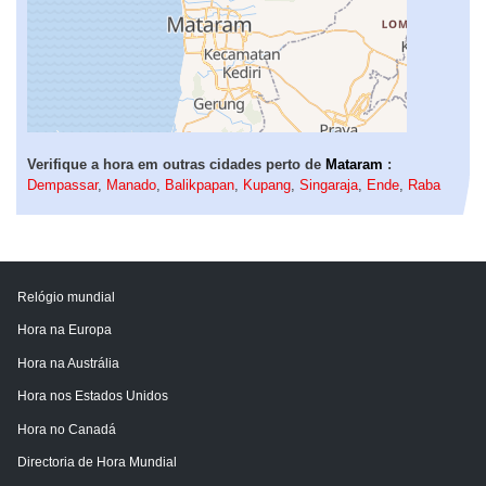
Verifique a hora em outras cidades perto de
Mataram
:
Dempassar
,
Manado
,
Balikpapan
,
Kupang
,
Singaraja
,
Ende
,
Raba
Relógio mundial
Hora na Europa
Hora na Austrália
Hora nos Estados Unidos
Hora no Canadá
Directoria de Hora Mundial