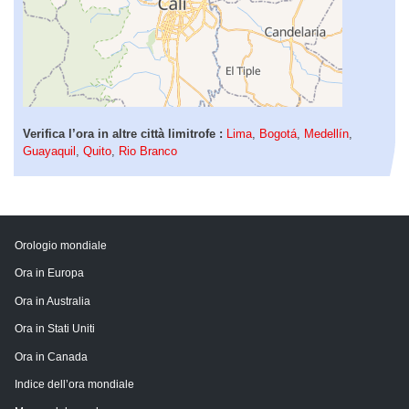
Verifica l’ora in altre città limitrofe :
Lima
,
Bogotá
,
Medellín
,
Guayaquil
,
Quito
,
Rio Branco
Orologio mondiale
Ora in Europa
Ora in Australia
Ora in Stati Uniti
Ora in Canada
Indice dell’ora mondiale