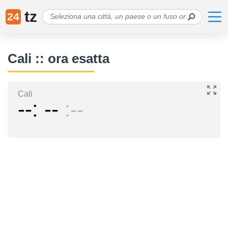
tz
24
Cali :: ora esatta
Cali
--
--
--