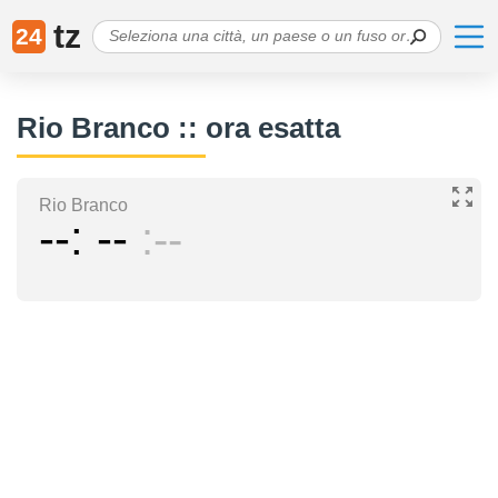
tz
24
Rio Branco :: ora esatta
Rio Branco
--
--
--