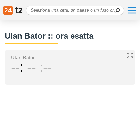
tz
24
Ulan Bator :: ora esatta
Ulan Bator
--
--
--