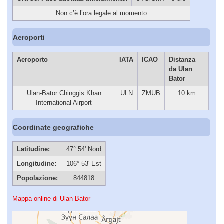
Non c’è l’ora legale al momento
Aeroporti
Aeroporto
IATA
ICAO
Distanza
da Ulan
Bator
Ulan-Bator Chinggis Khan
ULN
ZMUB
10 km
International Airport
Coordinate geografiche
Latitudine:
47° 54' Nord
Longitudine:
106° 53' Est
Popolazione:
844818
Mappa online di Ulan Bator