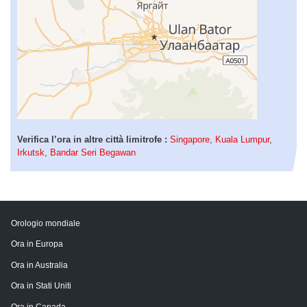
Verifica l’ora in altre città limitrofe :
Singapore
,
Kuala Lumpur
,
Irkutsk
,
Bandar Seri Begawan
Orologio mondiale
Ora in Europa
Ora in Australia
Ora in Stati Uniti
Ora in Canada