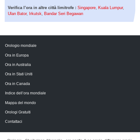
Verifica l’ora in altre città limitrofe :
Singapore
,
Kuala Lumpur
,
Ulan Bator
,
Irkutsk
,
Bandar Seri Begawan
Orologio mondiale
Ora in Europa
Ora in Australia
Ora in Stati Uniti
Ora in Canada
Indice dell’ora mondiale
Mappa del mondo
Orologi Gratuiti
Contattaci