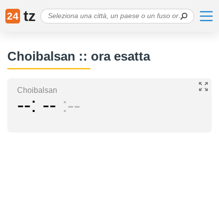
tz
24
Choibalsan :: ora esatta
Choibalsan
--
--
--