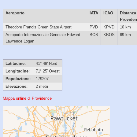
Aeroporto
IATA
ICAO
Distanza
Providen
Theodore Francis Green State Airport
PVD
KPVD
10 km
Aeroporto Internazionale Generale Edward
BOS
KBOS
69 km
Lawrence Logan
Latitudine:
41° 49' Nord
Longitudine:
71° 25' Ovest
Popolazione:
179207
Elevazione:
2 metri
Mappa online di Providence