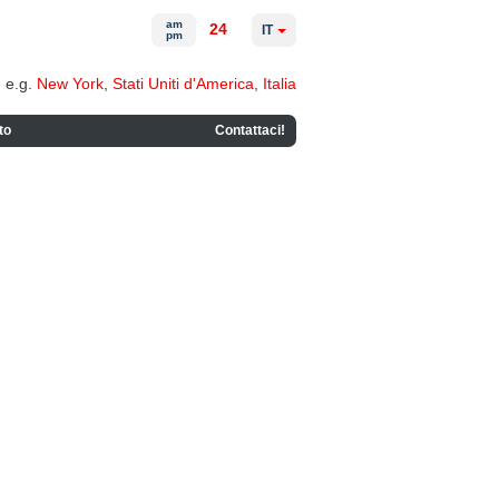
am
24
IT
pm
e.g.
New York
,
Stati Uniti d'America
,
Italia
to
Contattaci!