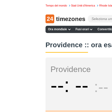
Tempo del mondo
Stati Uniti d'America
Rhode Isl
24
timezones
Ora mondiale
Fusi orari
Convertito
Providence :: ora es
Providence
--
--
--