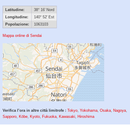
Latitudine:
38° 16' Nord
Longitudine:
140° 52' Est
Popolazione:
1063103
Mappa online di Sendai
Verifica l’ora in altre città limitrofe :
Tokyo
,
Yokohama
,
Osaka
,
Nagoya
,
Sapporo
,
Kōbe
,
Kyoto
,
Fukuoka
,
Kawasaki
,
Hiroshima