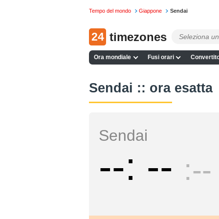
Tempo del mondo
Giappone
Sendai
24
timezones
Ora mondiale
Fusi orari
Convertito
Sendai :: ora esatta
Sendai
--
--
--