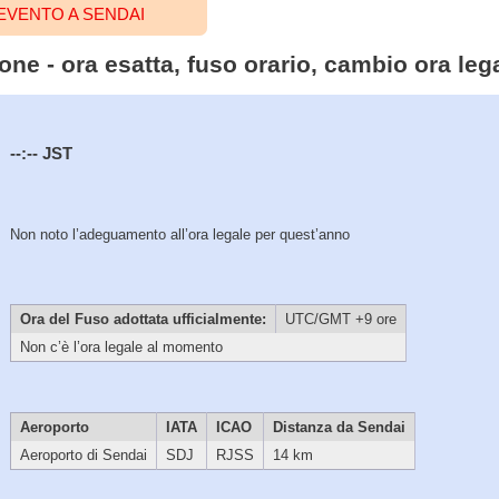
EVENTO A SENDAI
one - ora esatta, fuso orario, cambio ora leg
--:--
JST
Non noto l’adeguamento all’ora legale per quest’anno
Ora del Fuso adottata ufficialmente:
UTC/GMT +9 ore
Non c’è l’ora legale al momento
Aeroporto
IATA
ICAO
Distanza da Sendai
Aeroporto di Sendai
SDJ
RJSS
14 km