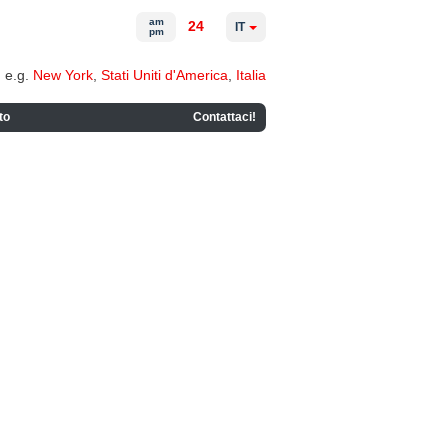
am
24
IT
pm
e.g.
New York
,
Stati Uniti d'America
,
Italia
to
Contattaci!