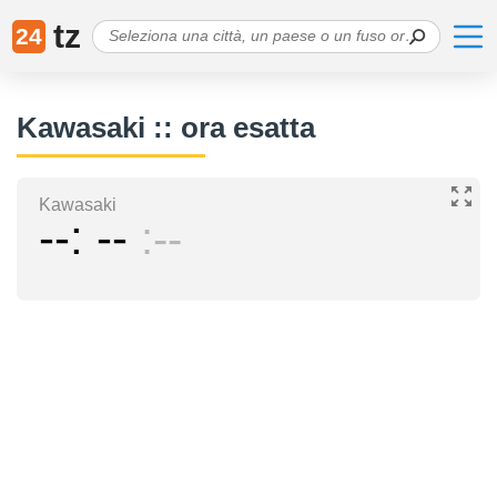
tz
24
Kawasaki :: ora esatta
Kawasaki
--
--
--