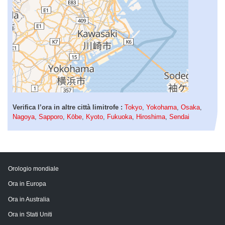
Verifica l’ora in altre città limitrofe :
Tokyo
,
Yokohama
,
Osaka
,
Nagoya
,
Sapporo
,
Kōbe
,
Kyoto
,
Fukuoka
,
Hiroshima
,
Sendai
Orologio mondiale
Ora in Europa
Ora in Australia
Ora in Stati Uniti