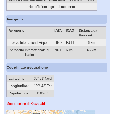
Non c’è l’ora legale al momento
Aeroporti
Aeroporto
IATA
ICAO
Distanza da
Kawasaki
Tokyo International Airport
HND
RJTT
6 km
Aeroporto Internazionale di
NRT
RJAA
66 km
Narita
Coordinate geografiche
Latitudine:
35° 31' Nord
Longitudine:
139° 43' Est
Popolazione:
1306785
Mappa online di Kawasaki