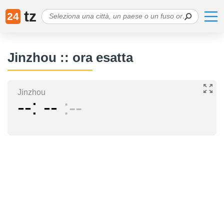
tz
24
Jinzhou :: ora esatta
Jinzhou
--
--
--