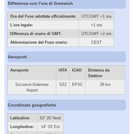
Differenza con l’ora di Greewich
Ora del Fuso adottata ufficialmente:
UTC/GMT +1 ora
L'ora legale:
+1 ora
Differenza di orario di GMT:
UTC/GMT +2 ore
Abbreviazione del Fuso orario:
CEST
Aeroporti
Aeroporto
IATA
ICAO
Distanza da
Stettino
Szczecin-Goleniow
SZZ
EPSC
28 km
Airport
Coordinate geografiche
Latitudine:
53° 26' Nord
Longitudine:
14° 33' Est