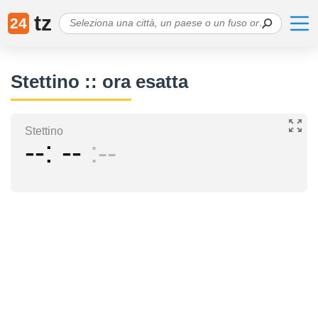
tz
24
Stettino :: ora esatta
Stettino
--
--
--