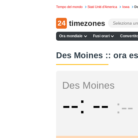
Tempo del mondo
Stati Uniti d'America
Iowa
D
24
timezones
Ora mondiale
Fusi orari
Convertito
Des Moines :: ora es
Des Moines
--
--
--