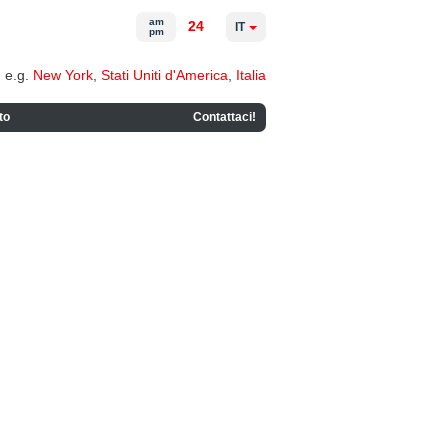
am
24
IT
pm
e.g.
New York
,
Stati Uniti d'America
,
Italia
to
Contattaci!