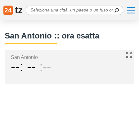
tz
24
San Antonio :: ora esatta
San Antonio
--
--
--