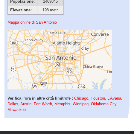
Popolazione:
1469845
Elevazione:
198 metri
Mappa online di San Antonio
Verifica l’ora in altre città limitrofe :
Chicago
,
Houston
,
L'Avana
,
Dallas
,
Austin
,
Fort Worth
,
Memphis
,
Winnipeg
,
Oklahoma City
,
Milwaukee