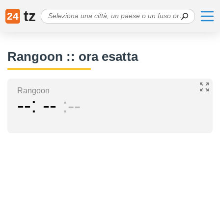
tz
24
Rangoon :: ora esatta
Rangoon
--
--
--