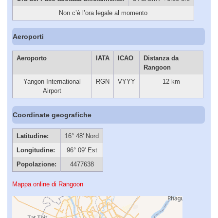
Non c’è l’ora legale al momento
Aeroporti
Aeroporto
IATA
ICAO
Distanza da
Rangoon
Yangon International
RGN
VYYY
12 km
Airport
Coordinate geografiche
Latitudine:
16° 48' Nord
Longitudine:
96° 09' Est
Popolazione:
4477638
Mappa online di Rangoon