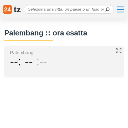
tz
24
Palembang :: ora esatta
Palembang
--
--
--