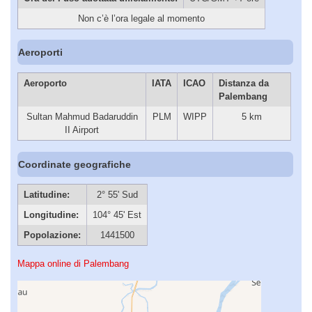
Non c’è l’ora legale al momento
Aeroporti
Aeroporto
IATA
ICAO
Distanza da
Palembang
Sultan Mahmud Badaruddin
PLM
WIPP
5 km
II Airport
Coordinate geografiche
Latitudine:
2° 55' Sud
Longitudine:
104° 45' Est
Popolazione:
1441500
Mappa online di Palembang