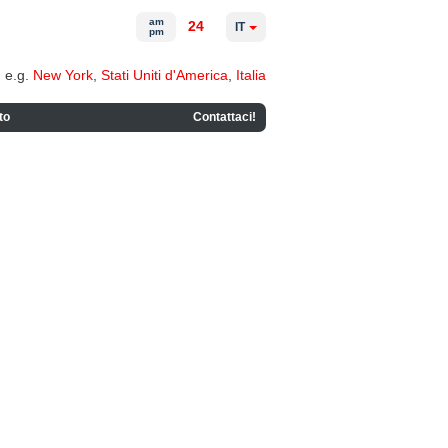
am
24
IT
pm
e.g.
New York
,
Stati Uniti d'America
,
Italia
to
Contattaci!