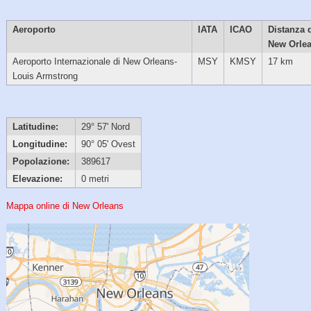
Aeroporto
IATA
ICAO
Distanza 
New Orle
Aeroporto Internazionale di New Orleans-
MSY
KMSY
17 km
Louis Armstrong
Latitudine:
29° 57' Nord
Longitudine:
90° 05' Ovest
Popolazione:
389617
Elevazione:
0 metri
Mappa online di New Orleans