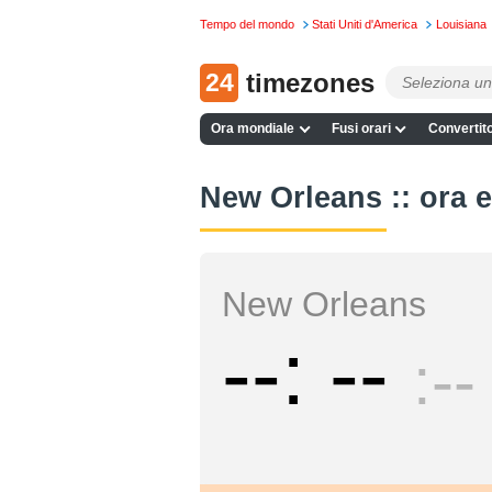
Tempo del mondo
Stati Uniti d'America
Louisiana
24
timezones
Ora mondiale
Fusi orari
Convertito
New Orleans :: ora e
New Orleans
--
--
--