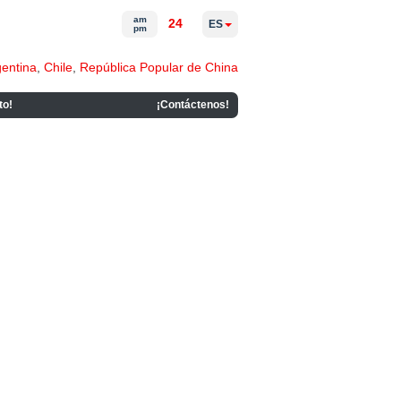
am
24
ES
pm
gentina
,
Chile
,
República Popular de China
to!
¡Contáctenos!