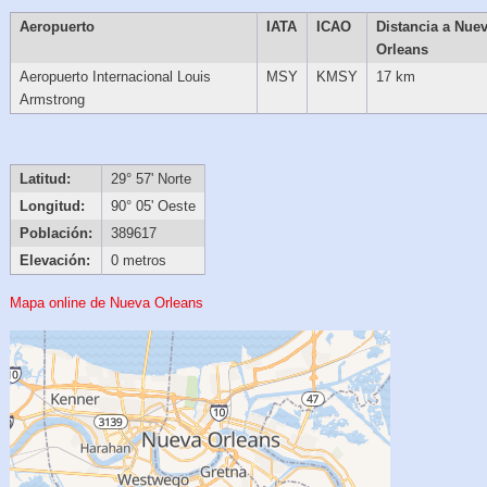
Aeropuerto
IATA
ICAO
Distancia a Nue
Orleans
Aeropuerto Internacional Louis
MSY
KMSY
17 km
Armstrong
Latitud:
29° 57' Norte
Longitud:
90° 05' Oeste
Población:
389617
Elevación:
0 metros
Mapa online de Nueva Orleans