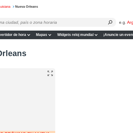
uisiana
Nueva Orleans
e.g.
Ar
ertidor de hora
Mapas
Widgets reloj mundial
¡Anuncie un even
Orleans