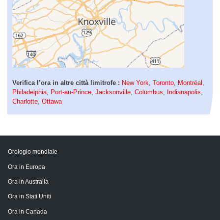
Verifica l’ora in altre città limitrofe :
New York
,
Toronto
,
Montréal
,
Philadelphia
,
Port-au-Prince
,
Jacksonville
,
Columbus
,
Indianapolis
,
Charlotte
,
Ottawa
Orologio mondiale
Ora in Europa
Ora in Australia
Ora in Stati Uniti
Ora in Canada