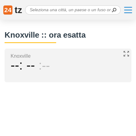
tz
24
Knoxville :: ora esatta
Knoxville
--
--
--