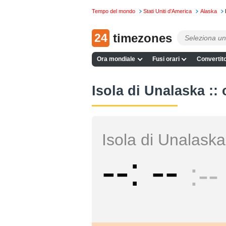
Tempo del mondo
Stati Uniti d'America
Alaska
24
timezones
Ora mondiale
Fusi orari
Convertito
Isola di Unalaska :: 
Isola di Unalaska
--
--
--