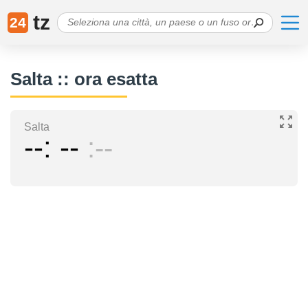
tz
24
Salta :: ora esatta
Salta
--
--
--