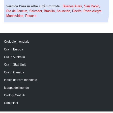
Verifica l’ora in altre città limitrofe :
Buenos Aires
,
San Paolo
,
Rio de Janeiro
,
Salvador
,
Brasilia
,
Asunción
,
Recife
,
Porto Alegre
,
Montevideo
,
Rosario
Orologio mondiale
Ora in Europa
Ora in Australia
Ora in Stati Uniti
Ora in Canada
Indice dell’ora mondiale
Mappa del mondo
Orologi Gratuiti
Contattaci