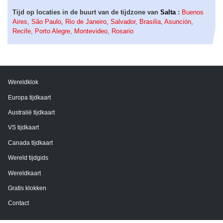
Tijd op locaties in de buurt van de tijdzone van
Salta
:
Buenos
Aires
,
São Paulo
,
Rio de Janeiro
,
Salvador
,
Brasilia
,
Asunción
,
Recife
,
Porto Alegre
,
Montevideo
,
Rosario
Wereldklok
Europa tijdkaart
Australië tijdkaart
VS tijdkaart
Canada tijdkaart
Wereld tijdgids
Wereldkaart
Gratis klokken
Contact