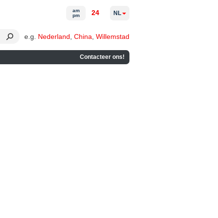
am
24
NL
pm
e.g.
Nederland
,
China
,
Willemstad
Contacteer ons!