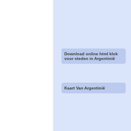
Download online html klok
voor steden in Argentinië
Kaart Van Argentinië