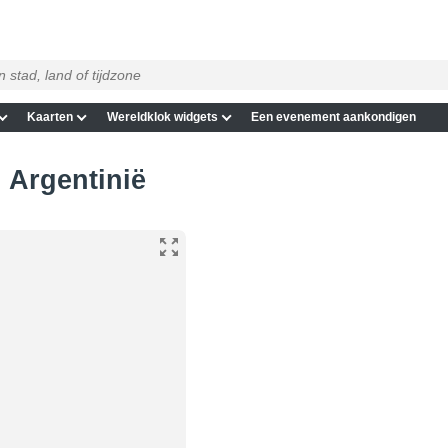
Kaarten
Wereldklok widgets
Een evenement aankondigen
n Argentinië