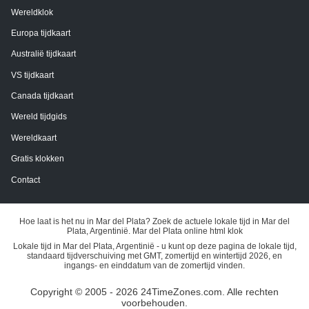
Wereldklok
Europa tijdkaart
Australië tijdkaart
VS tijdkaart
Canada tijdkaart
Wereld tijdgids
Wereldkaart
Gratis klokken
Contact
Hoe laat is het nu in Mar del Plata? Zoek de actuele lokale tijd in Mar del
Plata, Argentinië. Mar del Plata online html klok
Lokale tijd in Mar del Plata, Argentinië - u kunt op deze pagina de lokale tijd,
standaard tijdverschuiving met GMT, zomertijd en wintertijd 2026, en
ingangs- en einddatum van de zomertijd vinden.
Copyright © 2005 - 2026 24TimeZones.com.
Alle rechten
voorbehouden.