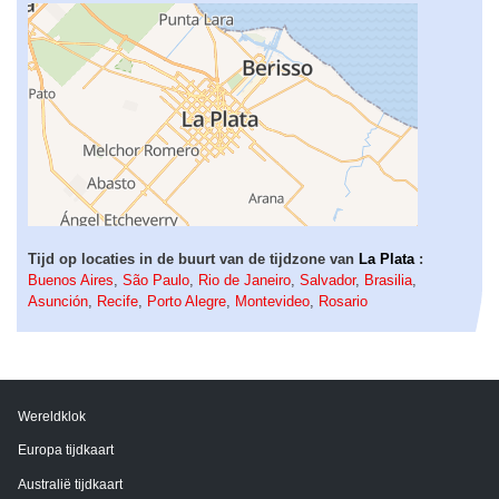
Tijd op locaties in de buurt van de tijdzone van
La Plata
:
Buenos Aires
,
São Paulo
,
Rio de Janeiro
,
Salvador
,
Brasilia
,
Asunción
,
Recife
,
Porto Alegre
,
Montevideo
,
Rosario
Wereldklok
Europa tijdkaart
Australië tijdkaart