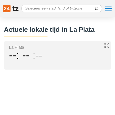
tz
24
Actuele lokale tijd in La Plata
La Plata
--
--
--