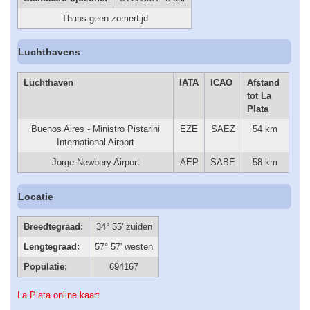
Thans geen zomertijd
Luchthavens
Luchthaven
IATA
ICAO
Afstand
tot La
Plata
Buenos Aires - Ministro Pistarini
EZE
SAEZ
54 km
International Airport
Jorge Newbery Airport
AEP
SABE
58 km
Locatie
Breedtegraad:
34° 55' zuiden
Lengtegraad:
57° 57' westen
Populatie:
694167
La Plata online kaart