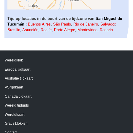
Tijd op locaties in de buurt van de tijdzone van
San Miguel de
Tucumán
:
Buenos Aires
,
São Paulo
,
Rio de Janeiro
,
Salvador
,
Brasilia
,
Asunción
,
Recife
,
Porto Alegre
,
Montevideo
,
Rosario
Wereldklok
Europa tijdkaart
Australië tijdkaart
VS tijdkaart
Canada tijdkaart
Wereld tijdgids
Wereldkaart
Gratis klokken
Contact