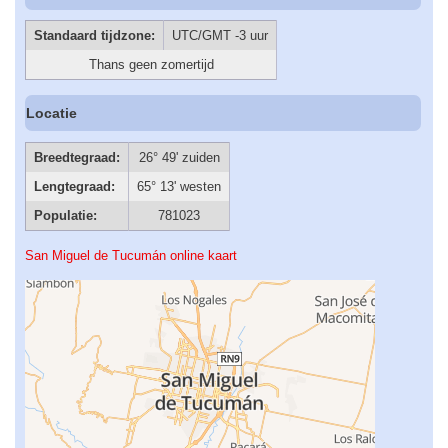
Standaard tijdzone:
UTC/GMT -3 uur
Thans geen zomertijd
Locatie
Breedtegraad:
26° 49' zuiden
Lengtegraad:
65° 13' westen
Populatie:
781023
San Miguel de Tucumán online kaart