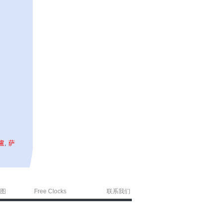
盧
,
萨
图
Free Clocks
联系我们