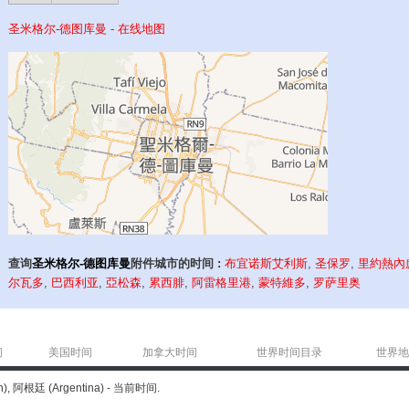
圣米格尔-德图库曼 - 在线地图
查询
圣米格尔-德图库曼
附件城市的时间 :
布宜诺斯艾利斯
,
圣保罗
,
里約熱內
尔瓦多
,
巴西利亚
,
亞松森
,
累西腓
,
阿雷格里港
,
蒙特維多
,
罗萨里奥
间
美国时间
加拿大时间
世界时间目录
世界地
阿根廷 (Argentina) - 当前时间.